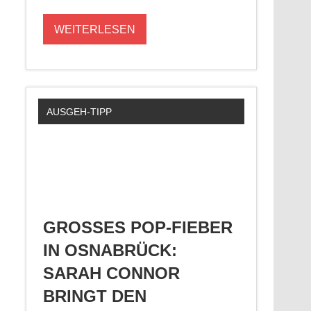
WEITERLESEN
AUSGEH-TIPP
GROSSES POP-FIEBER I
N OSNABRÜCK: S
ARAH CONNOR B
RINGT DEN S