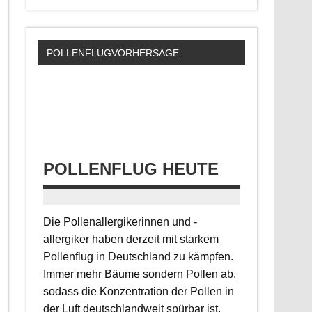
um
die
Lautstärke
zu
regeln.
POLLENFLUGVORHERSAGE
POLLENFLUG HEUTE
Die Pollenallergikerinnen und -
allergiker haben derzeit mit starkem
Pollenflug in Deutschland zu kämpfen.
Immer mehr Bäume sondern Pollen ab,
sodass die Konzentration der Pollen in
der Luft deutschlandweit spürbar ist.