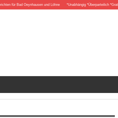
richten für Bad Oeynhausen und Löhne
*Unabhängig *Überparteilich *Grat